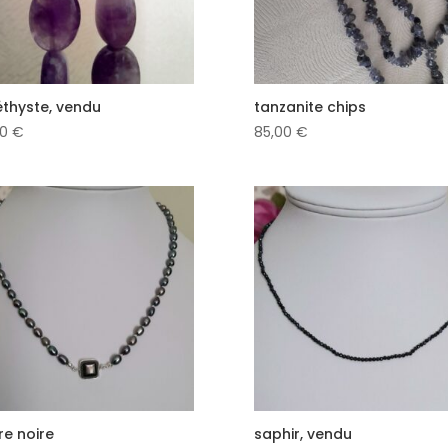
thyste, vendu
tanzanite chips
00
€
85,00
€
re noire
saphir, vendu