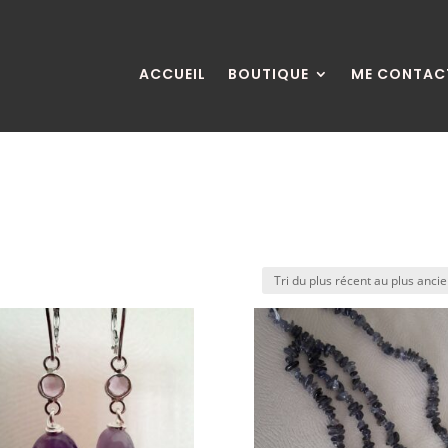
ACCUEIL
BOUTIQUE
ME CONTAC
é
s
cent
s
cien