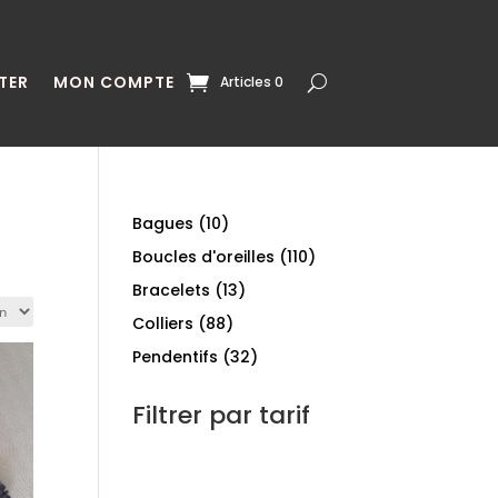
TER
MON COMPTE
Articles 0
10
Bagues
10
produits
110
Boucles d'oreilles
110
produits
13
Bracelets
13
produits
88
Colliers
88
produits
32
Pendentifs
32
produits
Filtrer par tarif