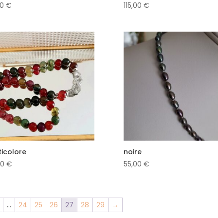
00
€
115,00
€
ticolore
noire
00
€
55,00
€
…
24
25
26
27
28
29
→