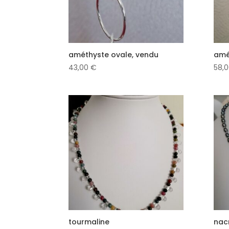
améthyste ovale, vendu
amé
43,00
€
58,
tourmaline
nac