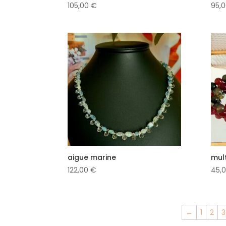
105,00
€
95,
aigue marine
mul
122,00
€
45,
←
1
2
3