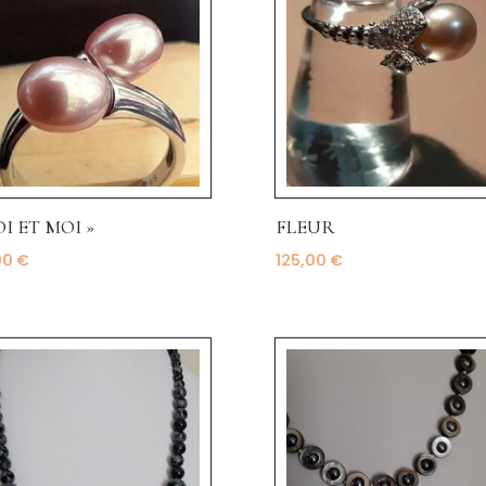
OI ET MOI »
FLEUR
00
€
125,00
€