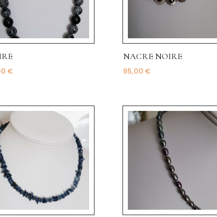
IRE
NACRE NOIRE
00
€
95,00
€