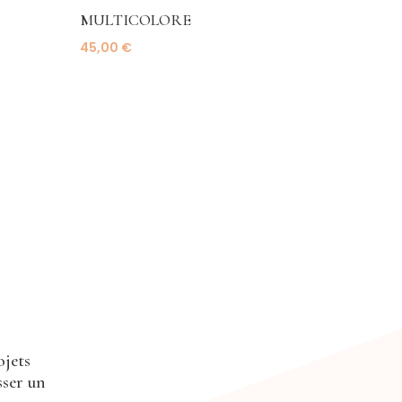
MULTICOLORE
45,00
€
ojets
sser un