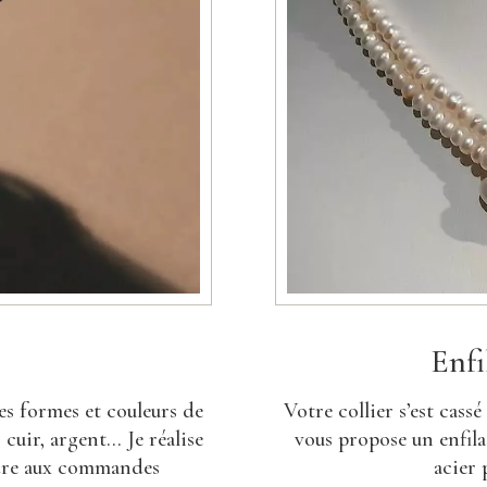
Enfi
es formes et couleurs de
Votre collier s’est cass
 cuir, argent… Je réalise
vous propose un enfilag
ndre aux commandes
acier 