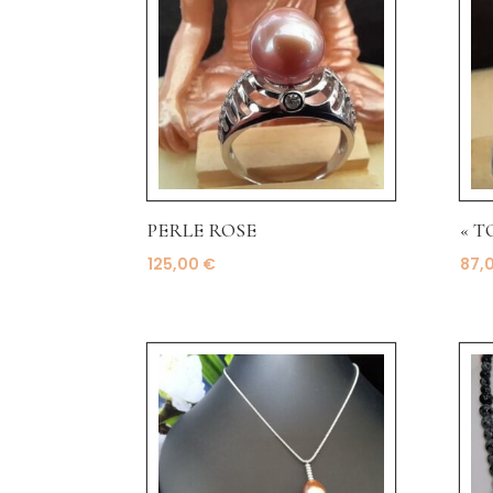
PERLE ROSE
« T
125,00
€
87,