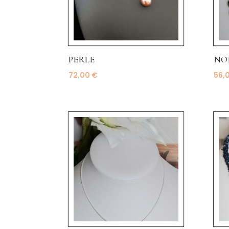
PERLE
NO
72,00
€
56,