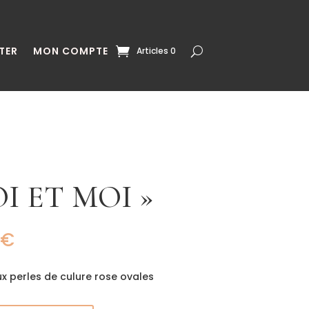
TER
MON COMPTE
Articles 0
OI ET MOI »
€
 perles de culure rose ovales