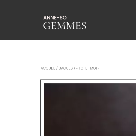
ACCUEIL
/
BAGUES
/ « TOI ET MOI »