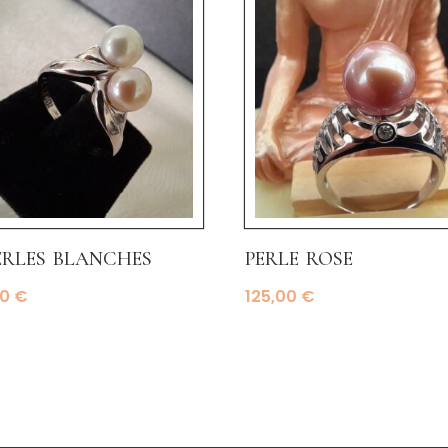
erles blanches
perle rose
00
€
125,00
€