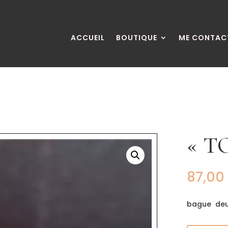
ACCUEIL
BOUTIQUE
ME CONTAC
« T
87,00
bague deux