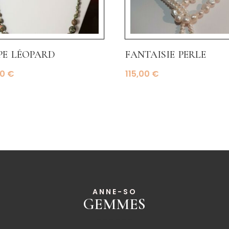
pe léopard
fantaisie perle
00
€
115,00
€
ANNE-SO
GEMMES
______