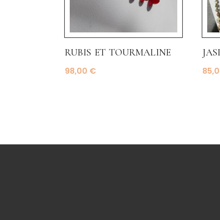
rubis et tourmaline
jas
98,00
€
85,