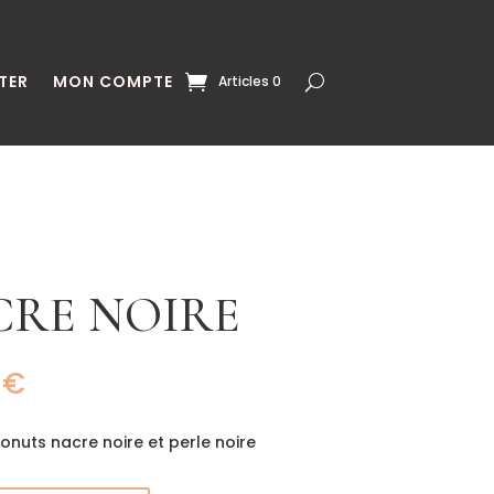
TER
MON COMPTE
Articles 0
CRE NOIRE
0
€
donuts nacre noire et perle noire