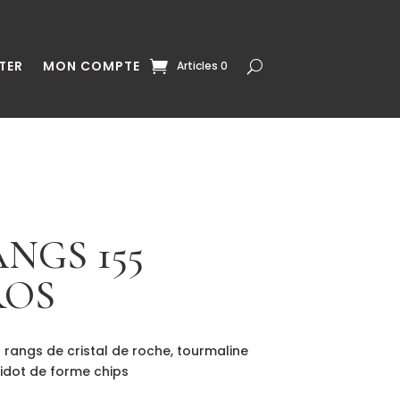
TER
MON COMPTE
Articles 0
ANGS 155
ROS
is rangs de cristal de roche, tourmaline
ridot de forme chips