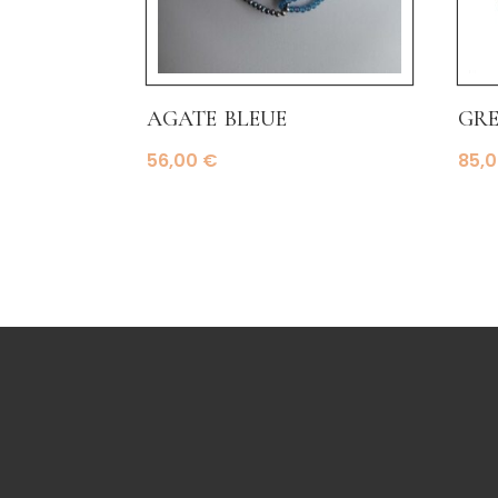
agate bleue
gr
56,00
€
85,