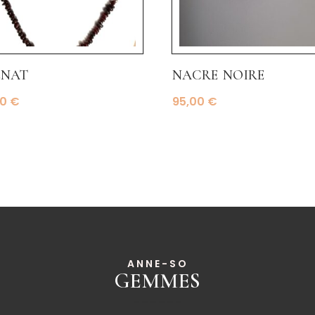
enat
nacre noire
00
€
95,00
€
ANNE-SO
GEMMES
______