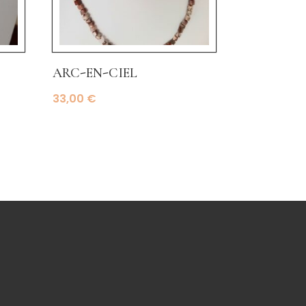
arc-en-ciel
33,00
€