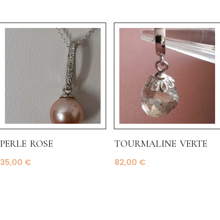
perle rose
tourmaline verte
35,00
€
82,00
€