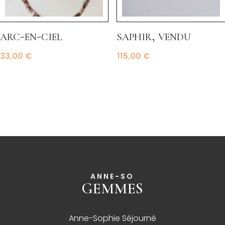
arc-en-ciel
saphir, vendu
33,00
€
115,00
€
ANNE-SO
GEMMES
______
Anne-Sophie Séjourné