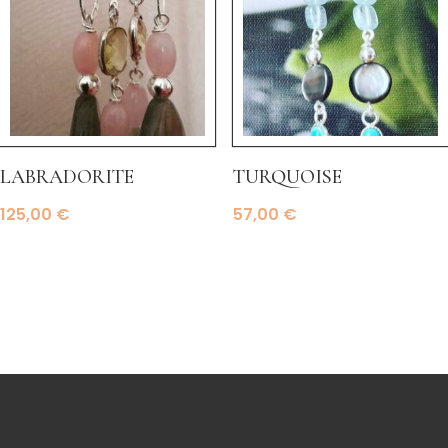
labradorite
turquoise
125,00
€
57,00
€