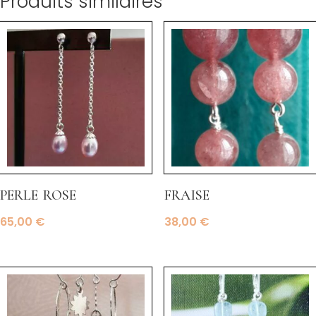
Produits similaires
perle rose
fraise
65,00
€
38,00
€