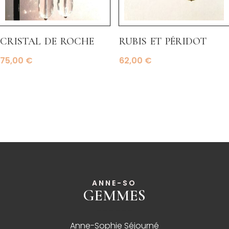
cristal de roche
rubis et péridot
75,00
€
62,00
€
ANNE-SO
GEMMES
______
Anne-Sophie Séjourné