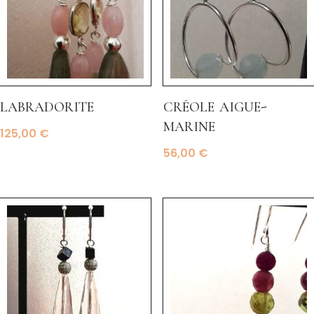
labradorite
créole aigue-
marine
125,00
€
56,00
€