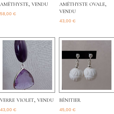
améthyste, vendu
améthyste ovale,
vendu
58,00
€
43,00
€
verre violet, vendu
bénitier
43,00
€
45,00
€