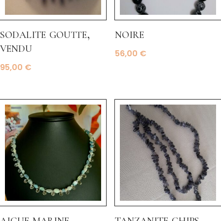
sodalite goutte,
noire
vendu
56,00
€
95,00
€
aigue marine
tanzanite chips