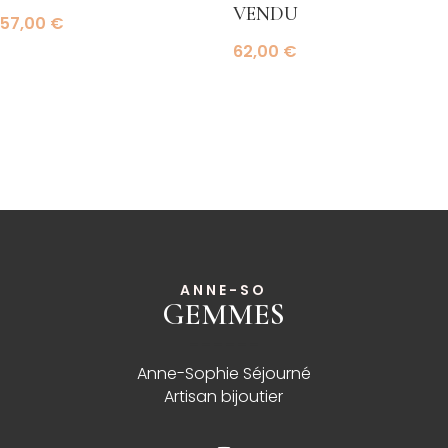
vendu
57,00
€
62,00
€
ANNE-SO
GEMMES
______
Anne-Sophie Séjourné
Artisan bijoutier