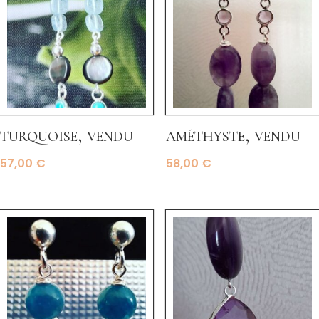
turquoise, vendu
améthyste, vendu
57,00
€
58,00
€