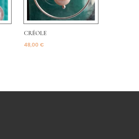
créole
48,00
€