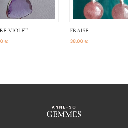
re violet
fraise
00
€
38,00
€
ANNE-SO
GEMMES
______