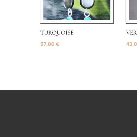
turquoise
ver
57,00
€
43,