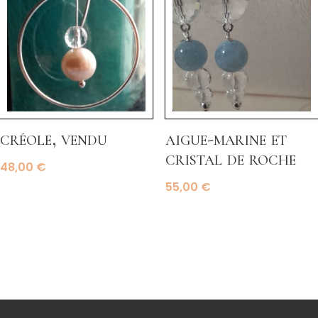
créole, vendu
aigue-marine et
cristal de roche
48,00
€
55,00
€