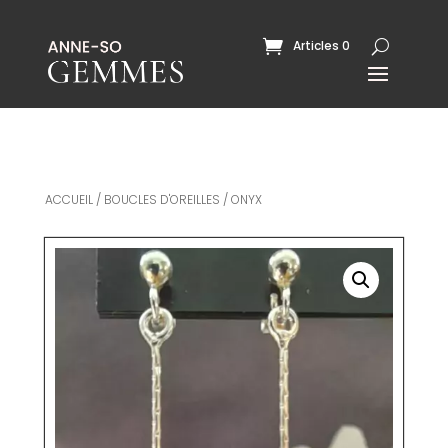
Articles 0
ACCUEIL
/
BOUCLES D'OREILLES
/ ONYX