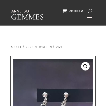
Articles 0
ACCUEIL
/
BOUCLES D'OREILLES
/ ONYX