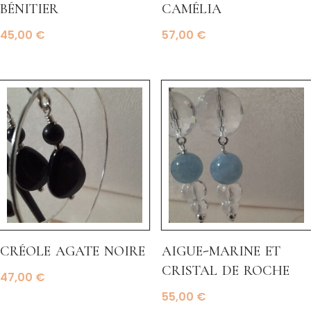
bénitier
camélia
45,00
€
57,00
€
créole agate noire
aigue-marine et
cristal de roche
47,00
€
55,00
€