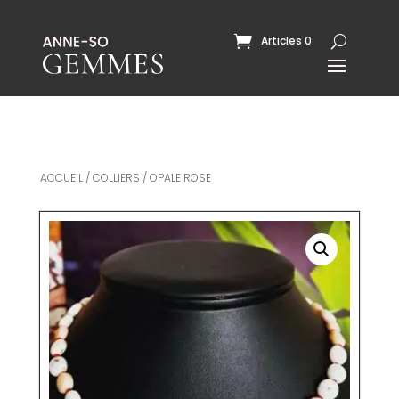
Articles 0
ACCUEIL
/
COLLIERS
/ OPALE ROSE