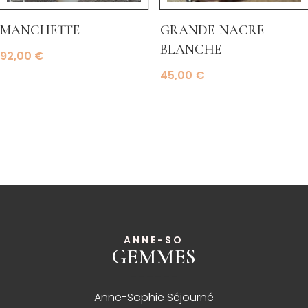
manchette
grande nacre
blanche
92,00
€
45,00
€
ANNE-SO
GEMMES
______
Anne-Sophie Séjourné