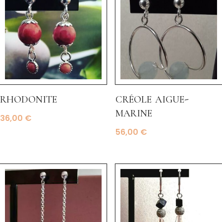
rhodonite
créole aigue-
marine
36,00
€
56,00
€