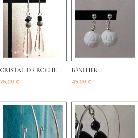
cristal de roche
bénitier
75,00
€
45,00
€