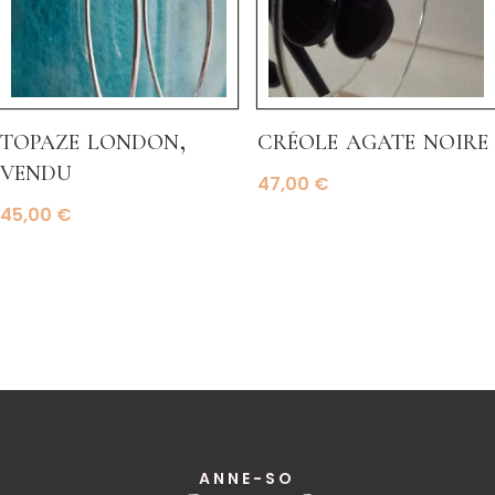
topaze london,
créole agate noire
vendu
47,00
€
45,00
€
ANNE-SO