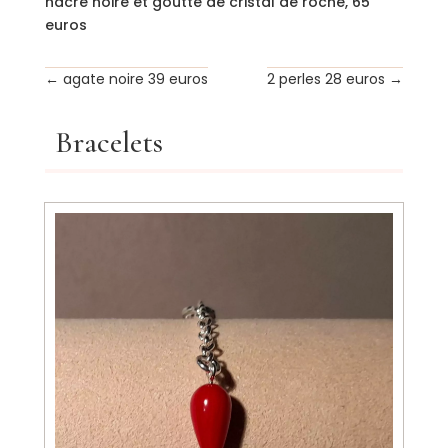
nacre noire et goutte de cristal de roche, 65
euros
←
agate noire 39 euros
2 perles 28 euros
→
Bracelets