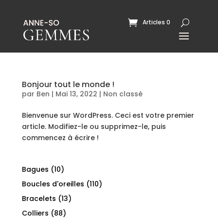
Articles 0
Bonjour tout le monde !
par
Ben
|
Mai 13, 2022
|
Non classé
Bienvenue sur WordPress. Ceci est votre premier
article. Modifiez-le ou supprimez-le, puis
commencez à écrire !
10
Bagues
10
produits
110
Boucles d'oreilles
110
produits
13
Bracelets
13
produits
88
Colliers
88