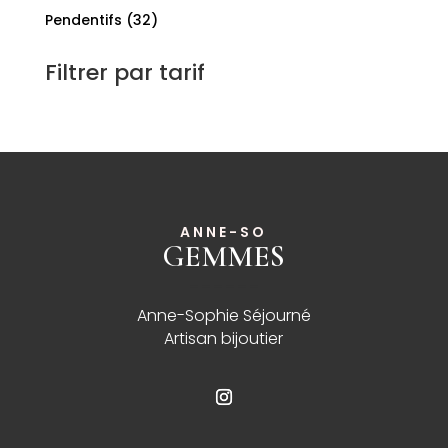
produits
32
Pendentifs
32
produits
Filtrer par tarif
ANNE-SO
GEMMES
______
Anne-Sophie Séjourné
Artisan bijoutier