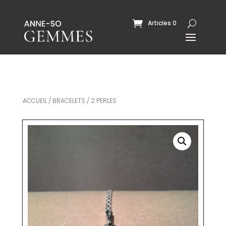
Articles 0
ACCUEIL
/
BRACELETS
/ 2 PERLES