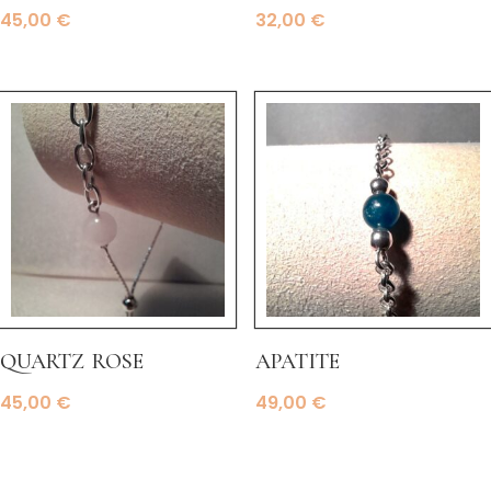
45,00
€
32,00
€
quartz rose
apatite
45,00
€
49,00
€