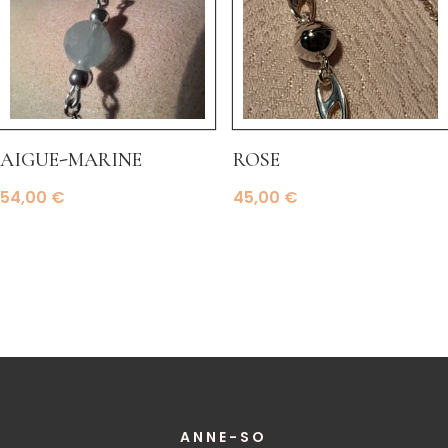
aigue-marine
rose
54,00
€
45,00
€
ANNE-SO