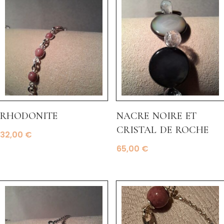
rhodonite
nacre noire et
cristal de roche
32,00
€
65,00
€