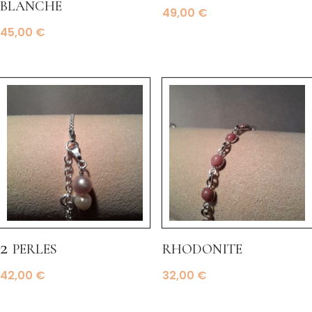
blanche
49,00
€
45,00
€
2 perles
rhodonite
42,00
€
32,00
€