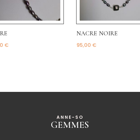
re
nacre noire
00
€
95,00
€
ANNE-SO
GEMMES
______