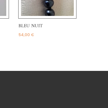
bleu nuit
54,00
€