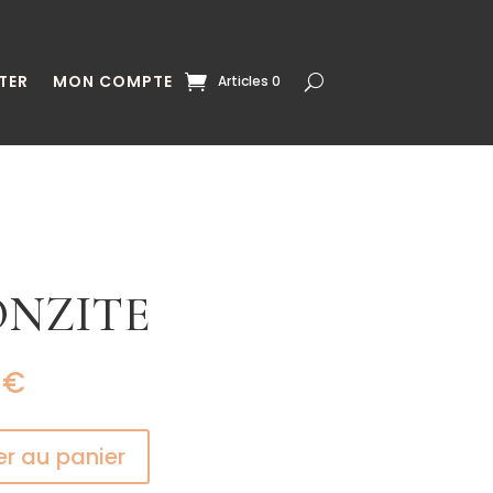
TER
MON COMPTE
Articles 0
ONZITE
0
€
er au panier