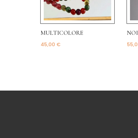
multicolore
noi
45,00
€
55,