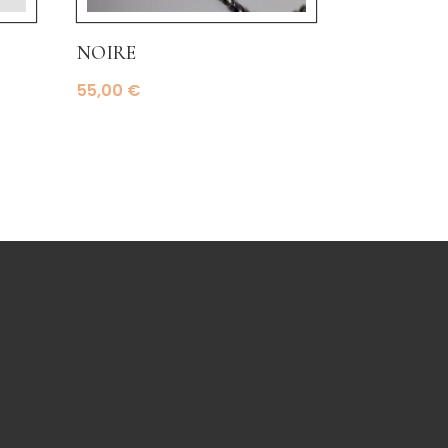
noire
55,00
€