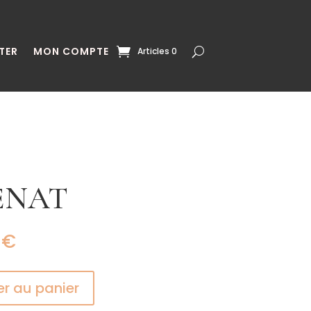
TER
MON COMPTE
Articles 0
ENAT
0
€
er au panier