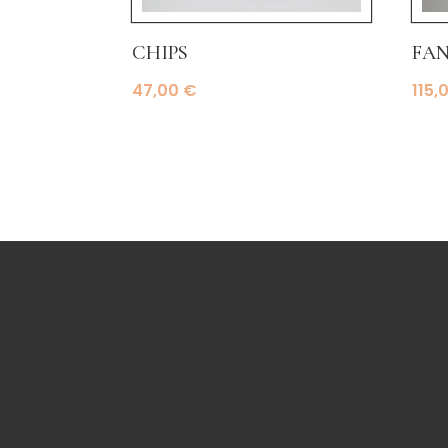
chips
fan
47,00
€
115,