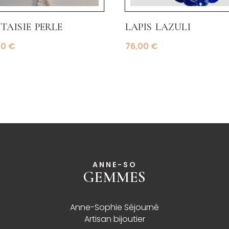
taisie perle
lapis lazuli
00
€
76,00
€
ANNE-SO
GEMMES
______
Anne-Sophie Séjourné
Artisan bijoutier