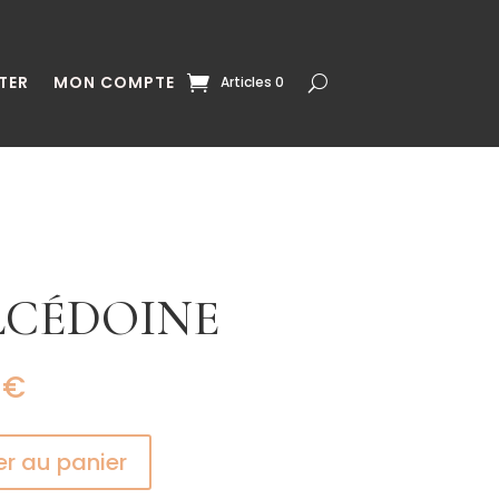
TER
MON COMPTE
Articles 0
LCÉDOINE
0
€
er au panier