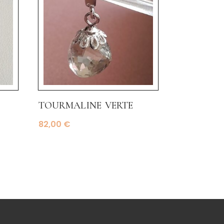
tourmaline verte
82,00
€