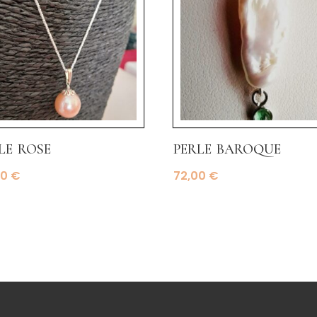
le rose
perle baroque
00
€
72,00
€