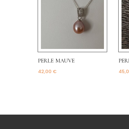
perle mauve
per
42,00
€
45,