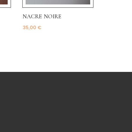
nacre noire
35,00
€