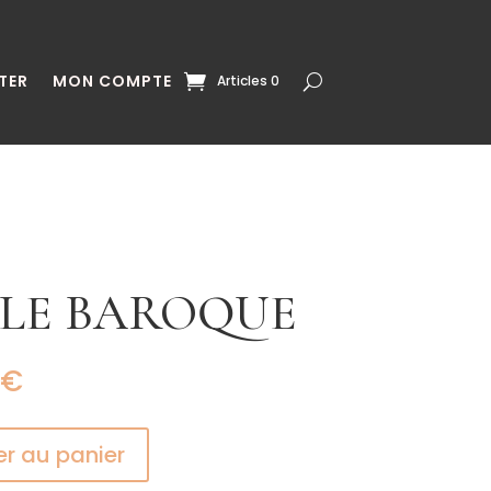
TER
MON COMPTE
Articles 0
RLE BAROQUE
€
er au panier