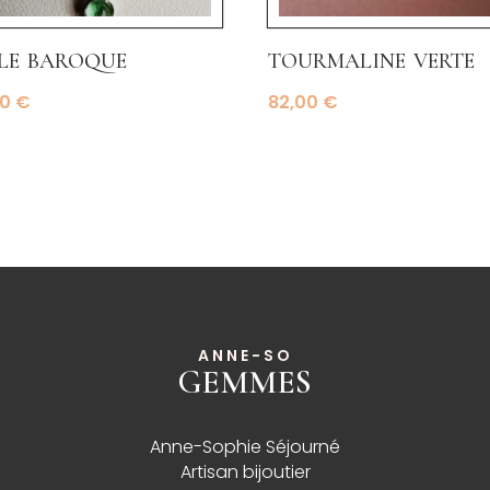
le baroque
tourmaline verte
00
€
82,00
€
ANNE-SO
GEMMES
______
Anne-Sophie Séjourné
Artisan bijoutier