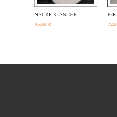
nacre blanche
per
45,00
€
72,