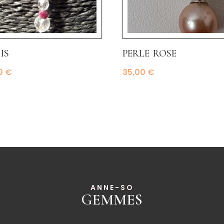
is
perle rose
00
€
35,00
€
ANNE-SO
GEMMES
______