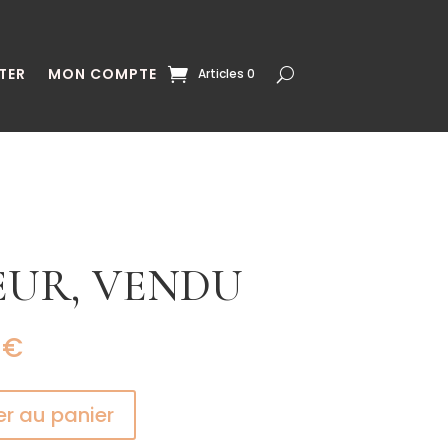
TER
MON COMPTE
Articles 0
UR, VENDU
0
€
er au panier