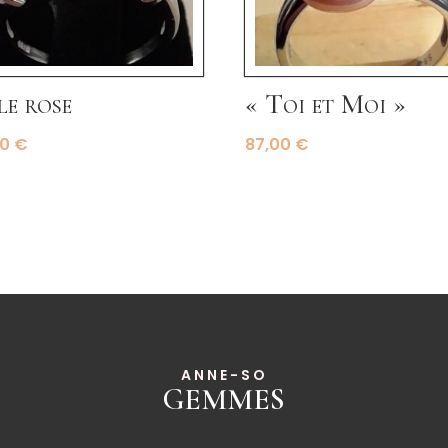
le rose
« Toi et Moi »
00
€
87,00
€
ANNE-SO
GEMMES
______