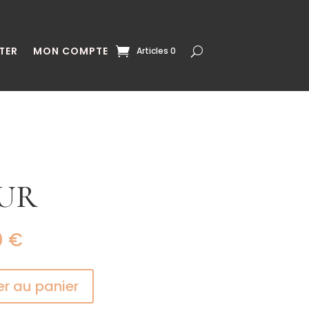
TER
MON COMPTE
Articles 0
UR
0
€
er au panier