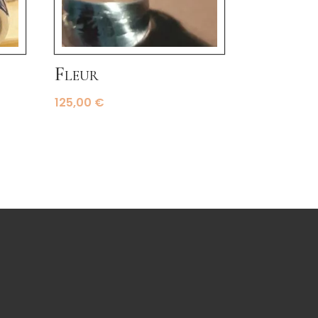
Fleur
125,00
€