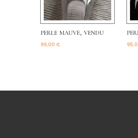
perle mauve, vendu
per
99,00
€
95,