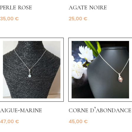
perle rose
agate noire
35,00
€
25,00
€
aigue-marine
corne d’abondance
47,00
€
45,00
€