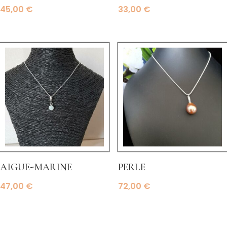
45,00
€
33,00
€
aigue-marine
perle
47,00
€
72,00
€