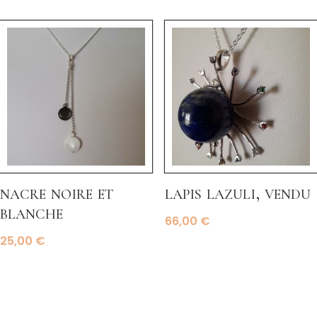
nacre noire et
lapis lazuli, vendu
blanche
66,00
€
25,00
€