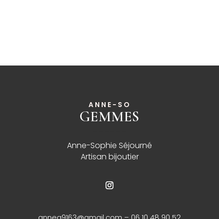
ANNE-SO
GEMMES
______
Anne-Sophie Séjourné
Artisan bijoutier
annea9163@gmail.com
– 06 10 48 90 52