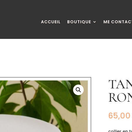
ACCUEIL
BOUTIQUE
ME CONTAC
TA
RO
65,0
collier en