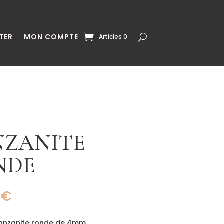
TER
MON COMPTE
Articles 0
NZANITE
NDE
0
€
 tanzanite ronde de 4mm