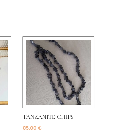
tanzanite chips
85,00
€