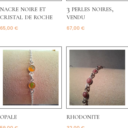
nacre noire et
3 perles noires,
cristal de roche
vendu
65,00
€
67,00
€
opale
rhodonite
59,00
€
32,00
€