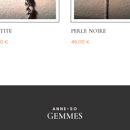
tite
perle noire
00
€
45,00
€
ANNE-SO
GEMMES
______