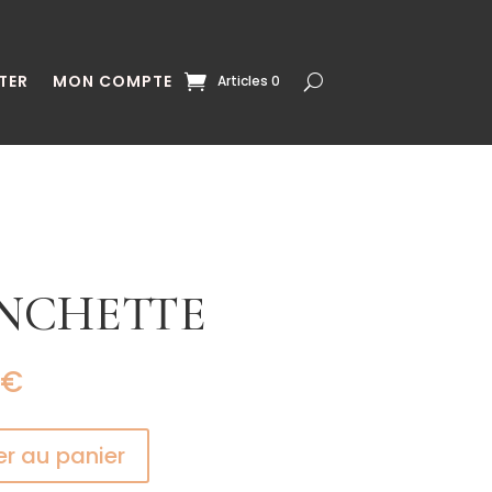
TER
MON COMPTE
Articles 0
NCHETTE
€
er au panier