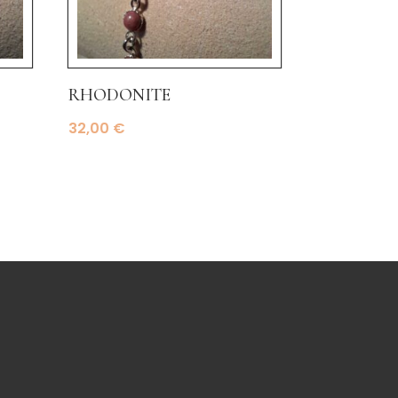
rhodonite
32,00
€