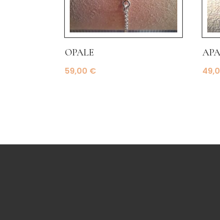
opale
apa
59,00
€
49,