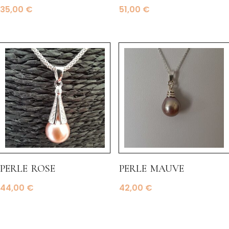
35,00
€
51,00
€
perle rose
perle mauve
44,00
€
42,00
€