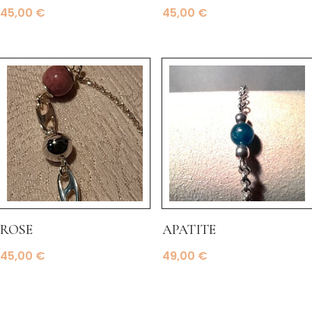
45,00
€
45,00
€
rose
apatite
45,00
€
49,00
€