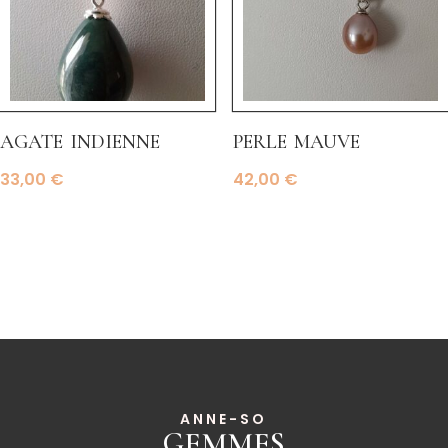
agate indienne
perle mauve
33,00
€
42,00
€
ANNE-SO
GEMMES